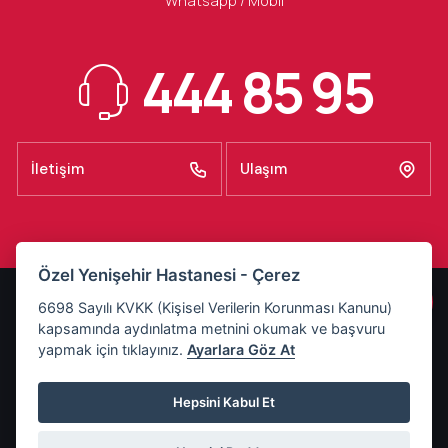
Whatsapp / Mobil
444 85 95
İletişim
Ulaşım
Özel Yenişehir Hastanesi - Çerez
KVKK Aydınlatma Metni
6698 Sayılı KVKK (Kişisel Verilerin Korunması Kanunu)
kapsamında aydınlatma metnini okumak ve başvuru
Basın Odası
yapmak için tıklayınız.
Ayarlara Göz At
Refakatçı Kuralları
Ziyaretçi Saatleri
Hepsini Kabul Et
Son Güncellenme Tarihi:
4 Ağustos 2026 Salı