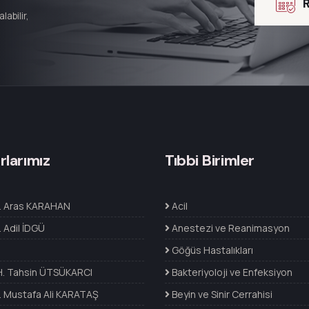
abilir,
rlarımız
Tıbbi Birimler
. Aras KARAHAN
Acil
 Adil İDGÜ
Anestezi ve Reanimasyon
Göğüs Hastalıkları
 H. Tahsin ÜTSÜKARCI
Bakteriyoloji ve Enfeksiyon
. Mustafa Ali KARATAŞ
Beyin ve Sinir Cerrahisi