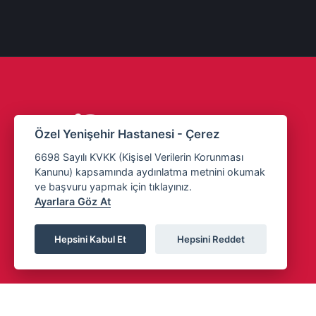
Özel Yenişehir Hastanesi - Çerez
6698 Sayılı KVKK (Kişisel Verilerin Korunması
Kanunu) kapsamında aydınlatma metnini okumak
Copyrights © 2023
Özel Yenişehir Hastanesi
- All
ve başvuru yapmak için tıklayınız.
Rights Reserved. |
Ayarlara Göz At
Web Tasarım
Hepsini Kabul Et
Hepsini Reddet