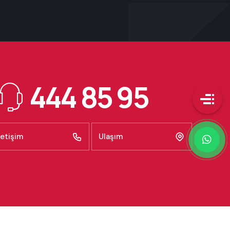
444 85 95
letişim
Ulaşım