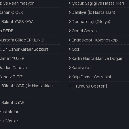
i ve Reanimasyon
Çocuk Sağlığı ve Hastalıkları
 Canan ÇİÇEK
Dahiliye (İç Hastalıkları)
. Bülent YASSIKAYA
Dermatoloji (Cildiye)
a DEDE
Genel Cerrahi
 Mustafa Güleç ERKILINÇ
Endoskopi - Kolonoskopi
. Dr. Öznur Karaer Bozkurt
Göz
 Ahmet YÜZER
Kadın Hastalıkları ve Doğum
 Haldun Canova
Kardiyoloji
Cengiz TİTİZ
Kalp Damar Cerrahisi
 Bülent UYAR ( İç Hastalıkları
+ [ Tümünü Göster ]
. Bülent UYAR
stalıkları
nü Göster ]