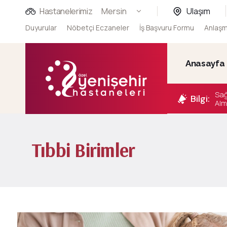
Hastanelerimiz
Mersin
Ulaşım
Duyurular
Nöbetçi Eczaneler
İş Başvuru Formu
Anlaşm
Anasayfa
Sağ
Bilgi:
Alm
Tıbbi Birimler